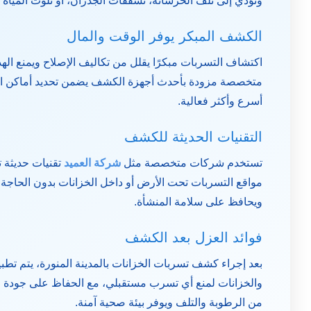
وتؤدي إلى تلف الخرسانة، تشققات الجدران، أو تلوث المياه ا
الكشف المبكر يوفر الوقت والمال
اكتشاف التسربات مبكرًا يقلل من تكاليف الإصلاح ويمنع الهدر
متخصصة مزودة بأحدث أجهزة الكشف يضمن تحديد أماكن الت
أسرع وأكثر فعالية.
التقنيات الحديثة للكشف
تستخدم شركات متخصصة مثل
شركة العميد
تقنيات حديثة ت
مواقع التسربات تحت الأرض أو داخل الخزانات بدون الحاجة ل
ويحافظ على سلامة المنشأة.
فوائد العزل بعد الكشف
بعد إجراء
كشف تسربات الخزانات بالمدينة المنورة
، يتم تط
والخزانات لمنع أي تسرب مستقبلي، مع الحفاظ على جودة الم
من الرطوبة والتلف ويوفر بيئة صحية آمنة.