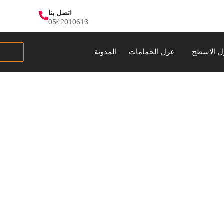
اتصل بنا
0542010613
ل الاسطح
عزل الحمامات
المدونة
بات الخزانات بال
المنورة