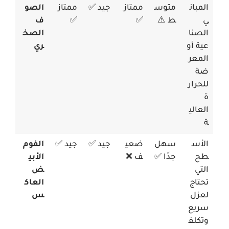
المبان
متوس
ممتاز
جيد ✅
ممتاز
الصو
ي
ط ⚠️
✅
✅
ف
الصنا
الصخ
عية أو
ري
المعر
ضة
للحرار
ة
العالي
ة
الأس
سهل
ضعي
جيد ✅
جيد ✅
الفوم
طح
جدًا ✅
ف ❌
الأبي
التي
ض
تحتاج
العاك
لعزل
س
سريع
وتكلف