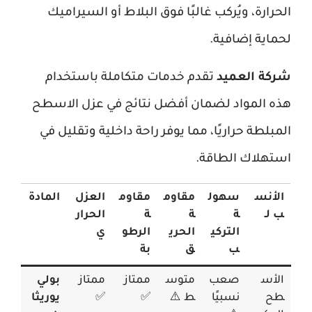
الحرارة، ويُركب غالبًا فوق البلاط أو السيراميك
لحماية إضافية.
شركة العميد
تقدم خدمات متكاملة باستخدام
هذه المواد لضمان أفضل نتائج في عزل الاسطح
المبلطة حراريًا، مما يوفر راحة داخلية وتقليل في
استهلاك الطاقة.
الأنس
سهول
مقاوم
مقاوم
العزل
المادة
ب لـ
ة
ة
ة
الحرار
التركي
الحري
الرطو
ي
ب
ق
بة
الأس
صعب
متوس
ممتاز
ممتاز
بولي
طح
نسبيًا
ط ⚠️
✅
✅
يوريثا