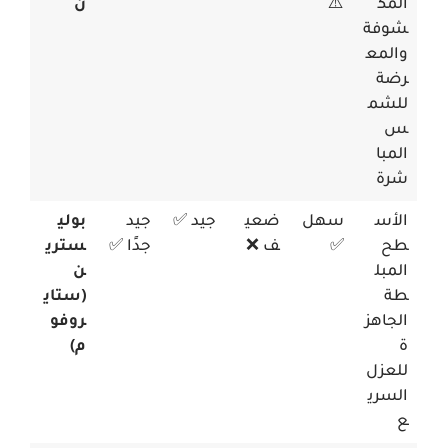
المك
⚠️
ن
شوفة
والمع
رضة
للشم
س
المبا
شرة
الأس
سهل
ضعي
جيد ✅
جيد
بولي
طح
✅
ف ❌
جدًا ✅
ستري
المبل
ن
طة
(ستاي
الجاهز
روفو
ة
م)
للعزل
السري
ع