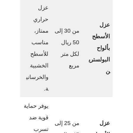
عزل
حراري
عزل
من 30 إلى
ممتاز،
الأسطح
50 ريال
مناسب
بألواح
لكل متر
للأسطح
البولستري
مربع
الخشبية
ن
والخرساني
ة.
يوفر حماية
قوية ضد
عزل
من 25 إلى
تسرب