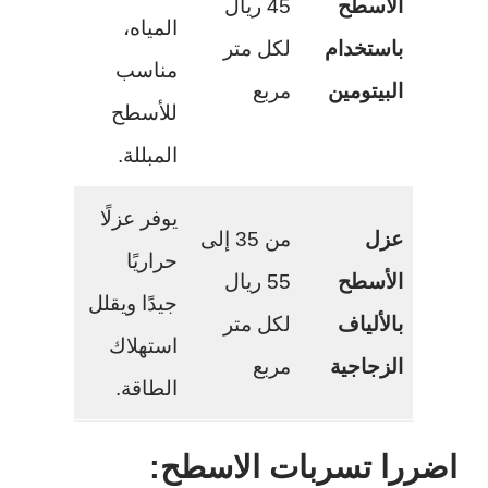
الأسطح
45 ريال
المياه،
باستخدام
لكل متر
مناسب
البيتومين
مربع
للأسطح
المبللة.
يوفر عزلًا
عزل
من 35 إلى
حراريًا
الأسطح
55 ريال
جيدًا ويقلل
بالألياف
لكل متر
استهلاك
الزجاجية
مربع
الطاقة.
اضررا تسربات الاسطح: