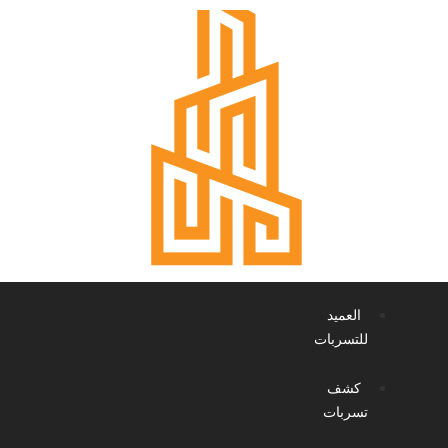
العميد
للتسربات
كشف
تسربات