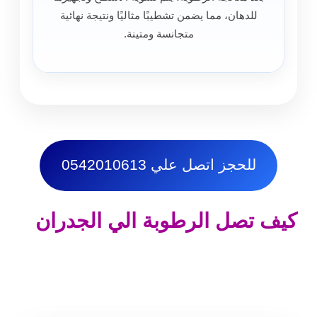
للدهان، مما يضمن تشطيبًا مثاليًا ونتيجة نهائية
متجانسة ومتينة.
للحجز اتصل علي 0542010613
كيف تصل الرطوبة الي الجدران