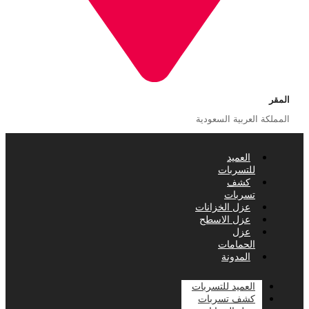
المقر
المملكة العربية السعودية
العميد
للتسربات
كشف
تسربات
عزل الخزانات
عزل الاسطح
عزل
الحمامات
المدونة
العميد للتسربات
كشف تسربات