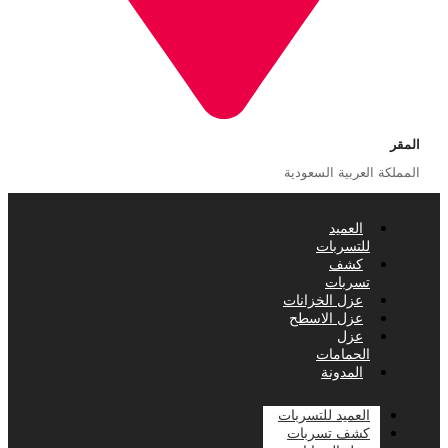
المقر
المملكة العربية السعودية
العميد
للتسربات
كشف
تسربات
عزل الخزانات
عزل الاسطح
عزل
الحمامات
المدونة
العميد للتسربات
كشف تسربات