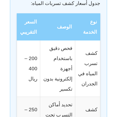
جدول أسعار كشف تسربات المياه:
نوع
السعر
الوصف
الخدمة
التقريبي
فحص دقيق
كشف
باستخدام
200 –
تسرب
أجهزة
400
المياه في
إلكترونية بدون
ريال
الجدران
تكسير
تحديد أماكن
كشف
250 –
التسرب تحت