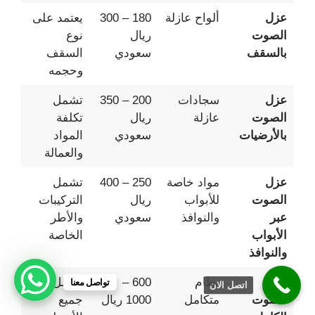
عزل
ألواح عازلة
180 – 300
يعتمد على
الصوت
ريال
نوع
بالسقف
سعودي
السقف
وحجمه
عزل
سجادات
200 – 350
تشمل
الصوت
عازلة
ريال
تكلفة
بالأرضيات
سعودي
المواد
والعمالة
عزل
مواد خاصة
250 – 400
تشمل
الصوت
للأبواب
ريال
التركيبات
عبر
والنوافذ
سعودي
والأطر
الأبواب
الخاصة
والنوافذ
عزل
نظام
600 –
يشمل
تواصل معنا
اتصل الان
الصوت
متكامل
1000 ريال
جميع