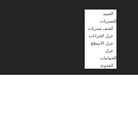
العميد
للتسربات
كشف تسربات
عزل الخزانات
عزل الاسطح
عزل
الحمامات
المدونة
شركة عزل صوت بجدة بخصم
50% مع ضمان