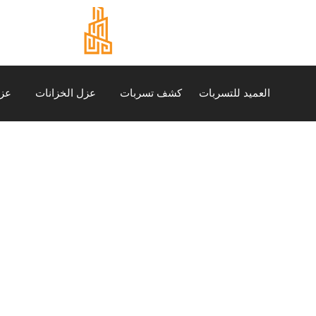
العميد للتسربات
كشف تسربات
عزل الخزانات
عز
شركة حقن