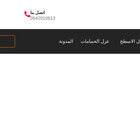
اتصل بنا
0542010613
ل الاسطح
عزل الحمامات
المدونة
 خرسانة بالقنفذ