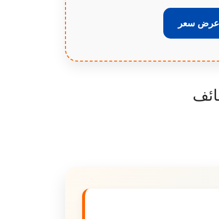
 عرض سعر
ائف