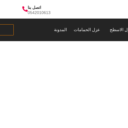
اتصل بنا
0542010613
ل الاسطح
عزل الحمامات
المدونة
يم منازل بالطائ