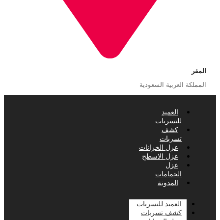
المقر
المملكة العربية السعودية
العميد
للتسربات
كشف
تسربات
عزل الخزانات
عزل الاسطح
عزل
الحمامات
المدونة
العميد للتسربات
كشف تسربات