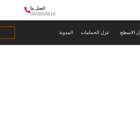
اتصل بنا
0542010613
ل الاسطح
عزل الحمامات
المدونة
 فاتورة المياه بمك