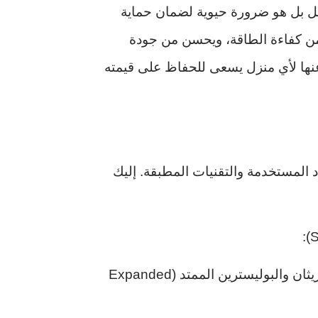
ل بل هو ضرورة حيوية لضمان حماية
ز من كفاءة الطاقة، ويحسن من جودة
عنها لأي منزل يسعى للحفاظ على قيمته
المستخدمة والتقنيات المطبقة. إليك
يشمل هذا النوع استخدام مواد مثل الرغوة البولي يوريثان والبوليسترين الممتد (Expanded