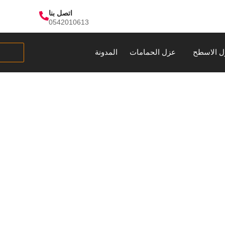
اتصل بنا
0542010613
ل الاسطح
عزل الحمامات
المدونة
ة عزل الاسطح بج